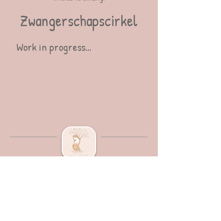
Zwangerschapscirkel
Work in progress...
+32 479401536
i
nfo@het-vreugdekind.be
Keibergstraat 70 3545 Halen